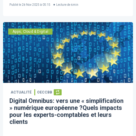
Publié le
28 Nov 2025 à 05:15
Lecture de
6
min
Apps, Cloud & Digital
ACTUALITÉ
OECCBB
Digital Omnibus: vers une « simplification
» numérique européenne ?Quels impacts
pour les experts-comptables et leurs
clients