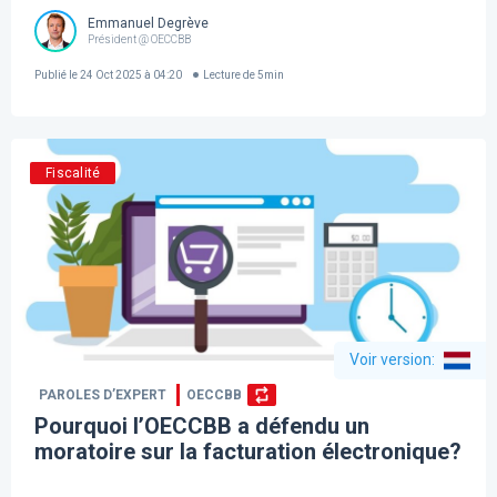
Emmanuel Degrève
Président @ OECCBB
Publié le
24 Oct 2025 à 04:20
Lecture de
5
min
Fiscalité
Voir version
:
PAROLES D’EXPERT
OECCBB
Pourquoi l’OECCBB a défendu un
moratoire sur la facturation électronique?