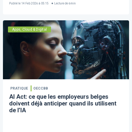
Publié le
14 Feb 2026 à 05:15
Lecture de
6
min
Apps, Cloud & Digital
PRATIQUE
OECCBB
AI Act: ce que les employeurs belges
doivent déjà anticiper quand ils utilisent
de l’IA