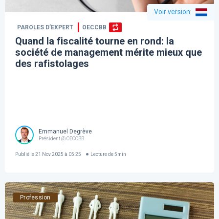
Voir version
:
PAROLES D’EXPERT
OECCBB
Quand la fiscalité tourne en rond: la
société de management mérite mieux que
des rafistolages
Emmanuel Degrève
Président @ OECCBB
Publié le
21 Nov 2025 à 05:25
Lecture de
5
min
Profession