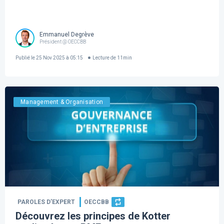
Emmanuel Degrève
Président @ OECCBB
Publié le
25 Nov 2025 à 05:15
Lecture de
11
min
Management & Organisation
PAROLES D’EXPERT
OECCBB
Découvrez les principes de Kotter