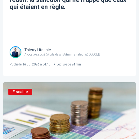
qui étaient en règle.
Thierry Litannie
Avocat Associé @ Litaxlaw | Administrateur @ OECCBB
Publié le
16 Jul 2026 à 04:15
Lecture de
24
min
Fiscalité