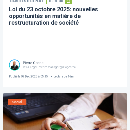
PAROLES D’EXPERT
OECCBB
Loi du 23 octobre 2025: nouvelles
opportunités en matière de
restructuration de société
Pierre Gonne
Tax & Legal interim manager @ Gogestpa
Publié le
09 Dec 2025 à 05:15
Lecture de
16
min
Social