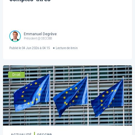
Emmanuel Degrève
Président @ OECCBB
Publié le
04 Jun 2026 à 04:15
Lecture de
8
min
Droit