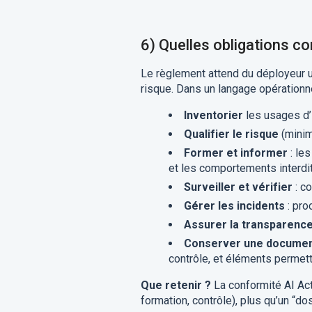
6) Quelles obligations c
Le règlement attend du déployeur u
risque. Dans un langage opérationne
Inventorier
les usages d’I
Qualifier le risque
(minim
Former et informer
: les
et les comportements interdit
Surveiller et vérifier
: co
Gérer les incidents
: pro
Assurer la transparenc
Conserver une document
contrôle, et éléments permett
Que retenir ?
La conformité AI Act
formation, contrôle), plus qu’un “dos