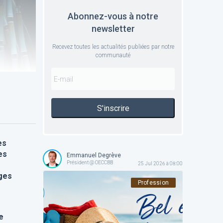
Abonnez-vous à notre
newsletter
Recevez toutes les actualités publiées par notre
communauté
S'inscrire
es
es
Emmanuel Degrève
Président @ OECCBB
25 Jul 2026 à 08:00
ges
Profession
e