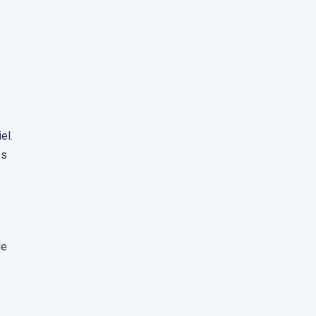
el.
es
de