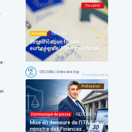
Fiscalité
,
OECCBB
Actualité
Simplification fiscale
européenne: l'Omnibus fiscal
et la refonte de la DAC du 24
juin 2026
e :
OECCBB | Ordre des Experts-comptables et Comptables b
17 Jul 2026 à 04:15
Profession
on
,
OECCBB
Communiqué de presse
Mise en demeure de l'ITAA: le
ministre des Finances