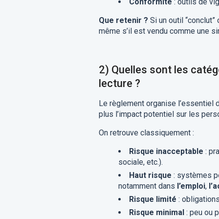
Conformité
: outils de vi
Que retenir ?
Si un outil “conclut
même s’il est vendu comme une simp
2) Quelles sont les catég
lecture ?
Le règlement organise l’essentiel 
plus l’impact potentiel sur les per
On retrouve classiquement :
Risque inacceptable
: pr
sociale, etc.).
Haut risque
: systèmes po
notamment dans
l’emploi
,
l’
Risque limité
: obligation
Risque minimal
: peu ou 