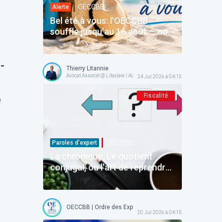
OECCBB
Alerte
Bel été à vous: l'OECCBB
souffle jusqu'au 16 août — nos
services en ligne restent avec
vous
-
Thierry Litannie
Avocat Associé @ Litaxlaw | Administrateur @ OECCBB
24 Jul 2026 à 04:15
Fiscalité
e
OECCBB
Paroles d’expert
La chronique. Le quotient
conjugal, ou l'art de reprendre
avant d'avoir donné
OECCBB | Ordre des Experts-comptables et Comptables b
20 Jul 2026 à 04:15