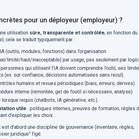
oncrètes pour un déployeur (employeur) ?
ne utilisation
sûre, transparente et contrôlée
, en fonction du
l, cela se traduit typiquement par :
A (outils, modules, fonctions) dans l’organisation.
al/limité/haut/inacceptable) par usage, pas seulement par logici
 personnes qui utilisent l’IA doivent comprendre l’outil, ses limit
s (ex. sur-confiance, décisions automatisées sans recul).
ntrôles humains et revues périodiques (biais, erreurs, dérives).
cédure interne (remontée, gel de l’outil si nécessaire, analyse).
e
lorsque requis (chatbots, IA générative, etc.).
ation utile
: politiques internes, preuves de formation, règles 
ant d’expliquer les choix.
 est d’abord une discipline de gouvernance (inventaire, règles,
sier juridique” figé.