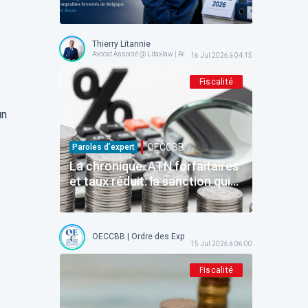
reconnaît la responsabilité de
l'État — place à l'exécution!
Thierry Litannie
Avocat Associé @ Litaxlaw | Administrateur @ OECCBB
16 Jul 2026 à 04:15
Fiscalité
un
OECCBB
Paroles d’expert
La chronique. ATN forfaitaires
et taux réduit: la sanction qui
ne frappe que ceux qui étaient
en règle.
OECCBB | Ordre des Experts-comptables et Comptables b
15 Jul 2026 à 06:00
Fiscalité