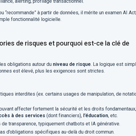
gilance, alerting, profilage transactionnel.
” ou “recommande” à partir de données, il mérite un examen AI Act
le fonctionnalité logicielle.
ories de risques et pourquoi est-ce la clé de
des obligations autour du
niveau de risque
. La logique est simpl
sonnes est élevé, plus les exigences sont strictes.
atiques interdites (ex. certains usages de manipulation, de notati
uvant affecter fortement la sécurité et les droits fondamentaux
accès à des services
(dont financiers),
l’éducation
, etc.
s de transparence, typiquement chatbots et IA générative.
pas d’obligations spécifiques au-delà du droit commun.