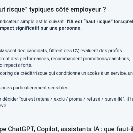
aut risque” typiques côté employeur ?
indicateur simple est le suivant :
l’IA est “haut risque” lorsqu’e
impact significatif sur une personne
.
 classent des candidats, filtrent des CV, évaluent des profils.
scorent des performances, recommandent promotions/sanctions,
c impacts forts.
scoring de crédit/risque qui conditionne un accès à un service, un
sages particulièrement sensibles.
 décider “qui est retenu / exclu / promu / refusé / surveillé”, il f
evé.
ype ChatGPT, Copilot, assistants IA : que faut-i