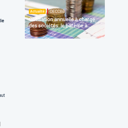
OECCBB
Actualité
Cotisation annuelle à charge
lle
des sociétés: le barème à
quatre tranches prévu dès
2026
aut
l