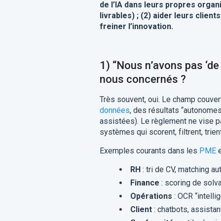
de l’IA dans leurs propres organi
livrables) ; (2) aider leurs clie
freiner l’innovation.
1) “Nous n’avons pas ‘de 
nous concernés ?
Très souvent, oui. Le champ couvert e
données
, des résultats “autonome
assistées). Le règlement ne vise pa
systèmes qui scorent, filtrent, tri
Exemples courants dans les
PME
e
RH
: tri de CV, matching a
Finance
: scoring de solva
Opérations
: OCR “intelli
Client
: chatbots, assista