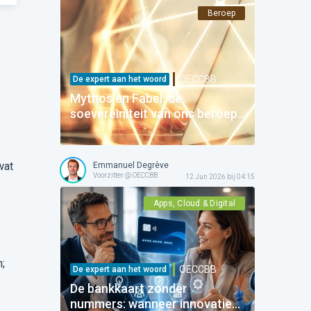
Beroep
OECCBB
De expert aan het woord
Mythos en Fabel: de
soevereiniteit van ons beroep
begint met onze digitale
goudvoorraad
wat
Emmanuel Degrève
Voorzitter @ OECCBB
12 Jun 2026 bij 04:15
Apps, Cloud & Digital
n;
OECCBB
De expert aan het woord
De bankkaart zonder
nummers: wanneer innovatie