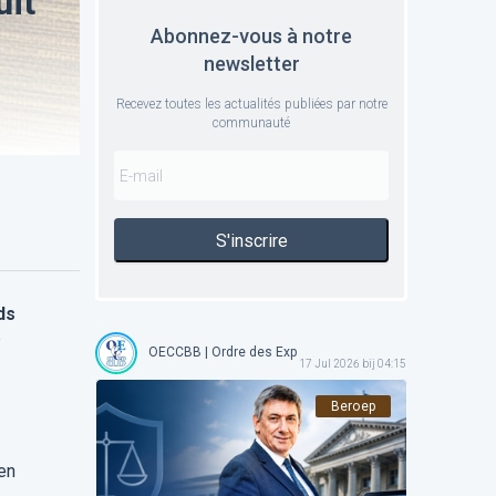
uit
Abonnez-vous à notre
newsletter
Recevez toutes les actualités publiées par notre
communauté
S'inscrire
ds
e
OECCBB | Ordre des Experts-comptables et Comptables 
17 Jul 2026 bij 04:15
Beroep
 en