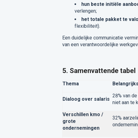
hun beste initiële aanb
verlengen;
het totale pakket te val
flexibiliteit).
Een duidelijke communicatie vermi
van een verantwoordelijke werkgev
5. Samenvattende tabel
Thema
Belangrijk
28% van de 
Dialoog over salaris
niet aan te 
Verschillen kmo /
32% aarzelin
grote
ondernemi
ondernemingen