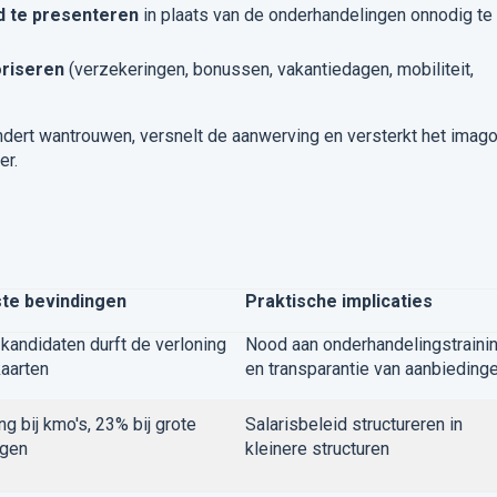
od te presenteren
in plaats van de onderhandelingen onnodig te
oriseren
(verzekeringen, bonussen, vakantiedagen, mobiliteit,
ndert wantrouwen, versnelt de aanwerving en versterkt het imag
er.
ste bevindingen
Praktische implicaties
kandidaten durft de verloning
Nood aan onderhandelingstraini
kaarten
en transparantie van aanbieding
g bij kmo's, 23% bij grote
Salarisbeleid structureren in
ngen
kleinere structuren