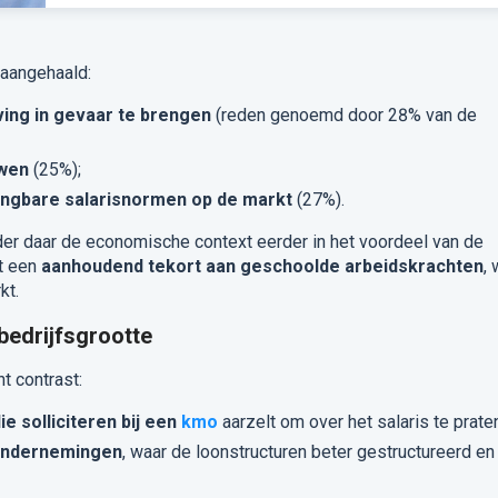
 aangehaald:
ing in gevaar te brengen
(reden genoemd door 28% van de
uwen
(25%);
ngbare salarisnormen op de markt
(27%).
nder daar de economische context eerder in het voordeel van de
t een
aanhoudend tekort aan geschoolde arbeidskrachten
, 
kt.
bedrijfsgrootte
t contrast:
e solliciteren bij een
kmo
aarzelt om over het salaris te prate
 ondernemingen
, waar de loonstructuren beter gestructureerd en