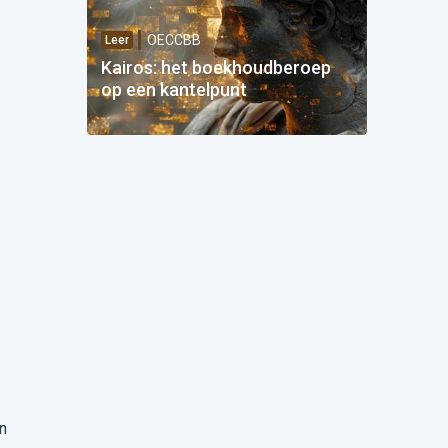
OECCBB
Leer
Kairos: het boekhoudberoep
op een kantelpunt
n