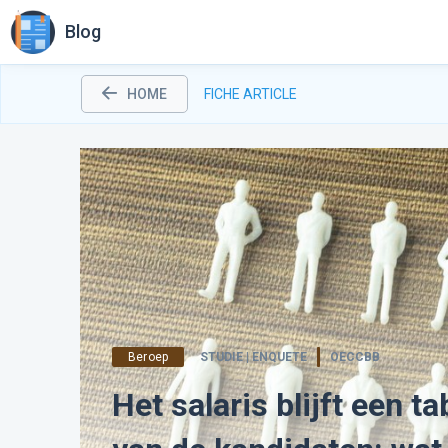
Blog
HOME
FICHE ARTICLE
Beroep
STUDIE | ENQUETE
OECCBB
Het salaris blijft een 