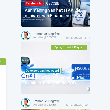
OECCBB
Persbericht
Aanmaning van het ITAA: de
minister van Financiën erkent
de verantwoordelijkheid van de
Staat — vooruit naar de
uitvoering!
Emmanuel Degrève
Voorzitter @ OECCBB
03 Jul 2026 bij 05:15
Apps, Cloud & Digital
on
OECCBB
De expert aan het woord
L'Edito. nACnAI x FisconetPlus:
de bibliotheek van de FOD
Financiën integreert
kunstmatige intelligentie van
de Orde!
Emmanuel Degrève
Voorzitter @ OECCBB
19 Jun 2026 bij 04:15