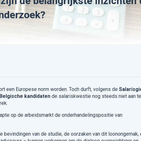
zijn de belangrijkste inzichten 
onderzoek?
ort een Europese norm worden. Toch durft, volgens de
Salarisgi
Belgische kandidaten
de salariskwestie nog steeds niet aan t
rek.
krapte op de arbeidsmarkt de onderhandelingspositie van
kste bevindingen van de studie, de oorzaken van dit loonongemak,
 adviseurs – kunnen verkennen om de dialoog evenwichtiger en