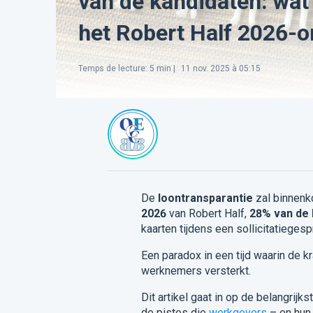
van de kandidaten: wat 
het Robert Half 2026-
Temps de lecture
:
5
min |
11 nov. 2025 à 05:15
De
loontransparantie
zal binnenk
2026
van Robert Half,
28% van de 
kaarten tijdens een sollicitatiegesp
Een paradox in een tijd waarin de 
werknemers versterkt.
Dit artikel gaat in op de belangrij
de pistes die
werkgevers
– en hun