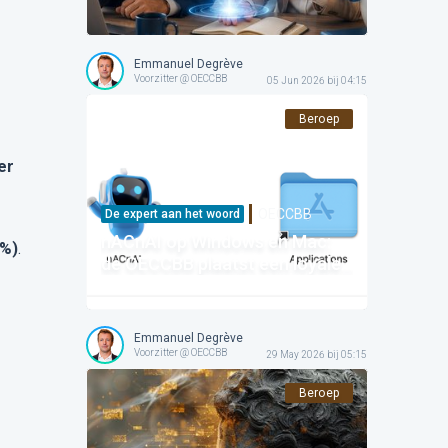
stopt met confronteren om te
inspireren. En wij?
Emmanuel Degrève
Voorzitter @ OECCBB
05 Jun 2026 bij 04:15
Beroep
er
OECCBB
De expert aan het woord
nACnAI op Windows en Mac:
1%)
.
de OECCBB plaatst een loyale
robot in elk kantoor!
Emmanuel Degrève
Voorzitter @ OECCBB
29 May 2026 bij 05:15
Beroep