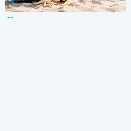
Thierry Litannie
Avocat Associé @ Litaxlaw | Administrateur @ OECCBB
24 Jul 2026 à 04:15
Fiscalité
OECCBB
Paroles d’expert
La chronique. Le quotient conjugal, ou l'art de
reprendre avant d'avoir donné
OECCBB | Ordre des Experts-comptables et Comptables brevetés de B
20 Jul 2026 à 04:15
Fiscalité