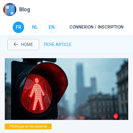
Blog
FR
NL
EN
CONNEXION / INSCRIPTION
HOME
FICHE ARTICLE
Politique et économie