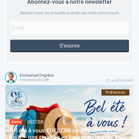
Abonnez-vous à notre newsletter
Recevez toutes les actualités publiées par notre communauté
S'inscrire
Emmanuel Degrève
Président @ OECCBB
25 Jul 2026 à 08:00
Profession
OECCBB
Alerte
Bel été à vous: l'OECCBB souffle jusqu'au 16
août — nos services en ligne restent avec vous