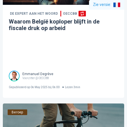
Zie versie
:
DE EXPERT AAN HET WOORD
OECCBB
Waarom België koploper blijft in de
fiscale druk op arbeid
Emmanuel Degrève
Voorzitter @ OECCBB
Gepubliceerd op
06 May 2025 bij 06:00
Lezen
3
min
Beroep