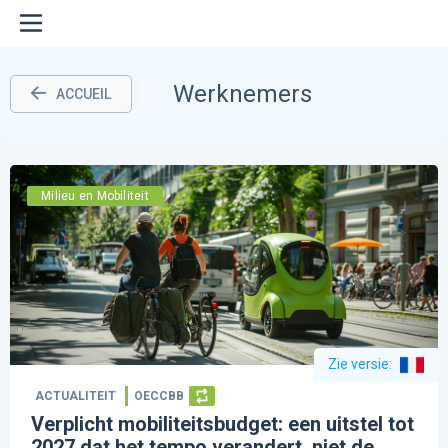
Werknemers
ACCUEIL
Milieu en Mobiliteit
Zie versie
:
ACTUALITEIT
OECCBB
Verplicht mobiliteitsbudget: een uitstel tot
2027 dat het tempo verandert, niet de