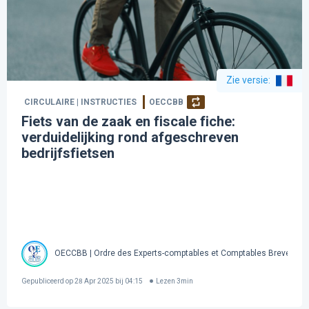
Zie versie
:
CIRCULAIRE | INSTRUCTIES
OECCBB
Fiets van de zaak en fiscale fiche:
verduidelijking rond afgeschreven
bedrijfsfietsen
OECCBB | Ordre des Experts-comptables et Comptables Brevetés 
Gepubliceerd op
28 Apr 2025 bij 04:15
Lezen
3
min