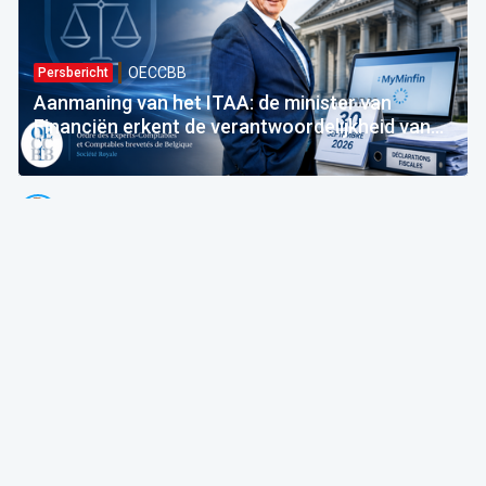
OECCBB
Persbericht
Aanmaning van het ITAA: de minister van
Financiën erkent de verantwoordelijkheid van
de Staat — vooruit naar de uitvoering!
Emmanuel Degrève
Voorzitter @ OECCBB
03 Jul 2026 bij 05:15
Apps, Cloud & Digital
OECCBB
De expert aan het woord
L'Edito. nACnAI x FisconetPlus: de bibliotheek
van de FOD Financiën integreert kunstmatige
intelligentie van de Orde!