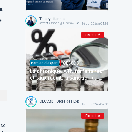
reconnaît la responsabilité de
on
.
l'État — place à l'exécution!
Thierry Litannie
e
Avocat Associé @ Litaxlaw | Administrateur @ OECCBB
16 Jul 2026 à 04:15
Fiscalité
OECCBB
Paroles d’expert
La chronique. ATN forfaitaires
et taux réduit: la sanction qui
ne frappe que ceux qui étaient
en règle.
OECCBB | Ordre des Experts-comptables et Comptables b
15 Jul 2026 à 06:00
Fiscalité
sse
ses