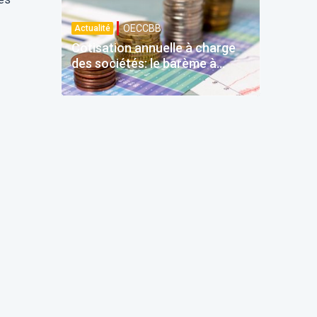
OECCBB
Actualité
Cotisation annuelle à charge
des sociétés: le barème à
quatre tranches prévu dès
2026