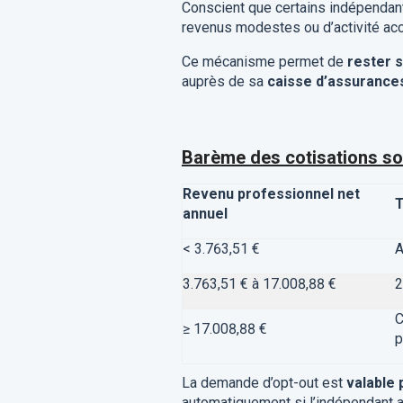
Conscient que certains indépendant
revenus modestes ou d’activité acce
Ce mécanisme permet de
rester 
auprès de sa
caisse d’assurance
Barème des cotisations sou
Revenu professionnel net
T
annuel
< 3.763,51 €
A
3.763,51 € à 17.008,88 €
2
C
≥ 17.008,88 €
p
La demande d’opt-out est
valable 
automatiquement si l’indépendant at