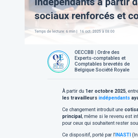
indépendants à partir d
sociaux renforcés et co
Temps de lecture
:
6
min |
16 oct. 2025 à 08:00
OECCBB | Ordre des
Experts-comptables et
Comptables brevetés de
Belgique Société Royale
À partir du
1er octobre 2025
, ent
les travailleurs
indépendants
aya
Ce changement introduit une
cotis
principal
, même si le revenu est inf
pour ceux qui souhaitent rester sou
Ce dispositif, porté par l’
INASTI
(In