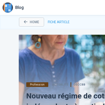
Blog
HOME
FICHE ARTICLE
Profession
ACTUALITÉ
OECCBB
Nouveau régime de coti