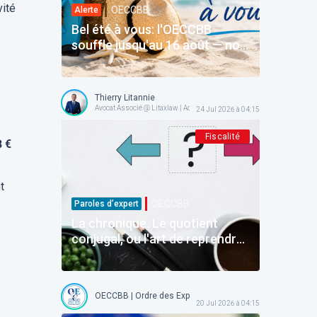
vité
OECCBB
Alerte
Bel été à vous: l'OECCBB
souffle jusqu'au 16 août — nos
services en ligne restent avec
vous
Thierry Litannie
Avocat Associé @ Litaxlaw | Administrateur @ OECCBB
24 Jul 2026 à 04:15
Fiscalité
8 €
t
OECCBB
Paroles d’expert
La chronique. Le quotient
conjugal, ou l'art de reprendre
avant d'avoir donné
OECCBB | Ordre des Experts-comptables et Comptables b
20 Jul 2026 à 04:15