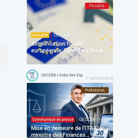
Fiscalité
OECCBB
Actualité
Simplification fiscale
européenne: l'Omnibus fiscal
et la refonte de la DAC du 24
juin 2026
OECCBB | Ordre des Experts-comptables et Comptables b
17 Jul 2026 à 04:15
Profession
OECCBB
Communiqué de presse
Mise en demeure de l'ITAA: le
ministre des Finances