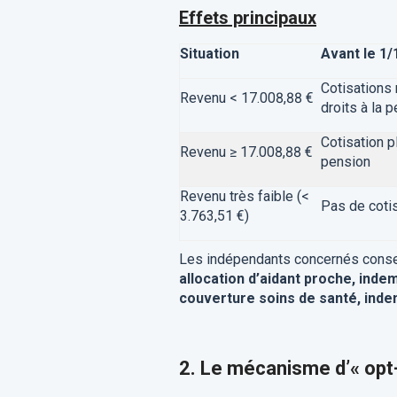
Effets principaux
Situation
Avant le 1
Cotisations 
Revenu < 17.008,88 €
droits à la 
Cotisation pl
Revenu ≥ 17.008,88 €
pension
Revenu très faible (<
Pas de coti
3.763,51 €)
Les indépendants concernés conserv
allocation d’aidant proche, indem
couverture soins de santé, indem
2. Le mécanisme d’« opt-o