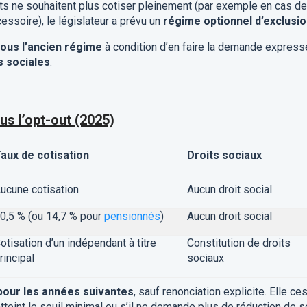
s ne souhaitent plus cotiser pleinement (par exemple en cas de
ssoire), le législateur a prévu un
régime optionnel d’exclusi
sous l’ancien régime
à condition d’en faire la demande express
s sociales
.
s l’opt-out (2025)
aux de cotisation
Droits sociaux
ucune cotisation
Aucun droit social
0,5 % (ou 14,7 % pour
pensionnés
)
Aucun droit social
otisation d’un indépendant à titre
Constitution de droits
rincipal
sociaux
pour les années suivantes
, sauf renonciation explicite. Elle ce
teint le seuil minimal ou s’il ne demande plus de réduction de 