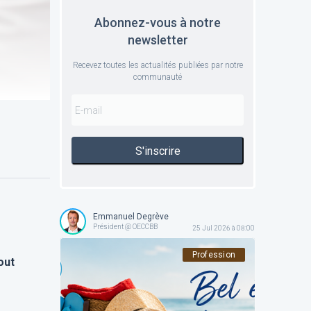
Abonnez-vous à notre
newsletter
Recevez toutes les actualités publiées par notre
communauté
S'inscrire
Emmanuel Degrève
Président @ OECCBB
25 Jul 2026 à 08:00
Profession
out