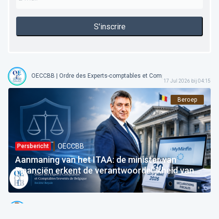
S'inscrire
OECCBB | Ordre des Experts-comptables et Comptables Brevetés de 
17 Jul 2026 bij 04:15
Beroep
OECCBB
Persbericht
Aanmaning van het ITAA: de minister van
Financiën erkent de verantwoordelijkheid van
de Staat — vooruit naar de uitvoering!
Emmanuel Degrève
Voorzitter @ OECCBB
03 Jul 2026 bij 05:15