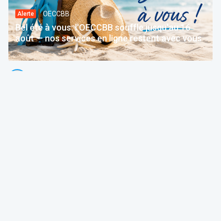
OECCBB
Alerte
Bel été à vous: l'OECCBB souffle jusqu'au 16
août — nos services en ligne restent avec vous
Thierry Litannie
Avocat Associé @ Litaxlaw | Administrateur @ OECCBB
24 Jul 2026 à 04:15
Fiscalité
OECCBB
Paroles d’expert
La chronique. Le quotient conjugal, ou l'art de
reprendre avant d'avoir donné
OECCBB | Ordre des Experts-comptables et Comptables brevetés de B
20 Jul 2026 à 04:15