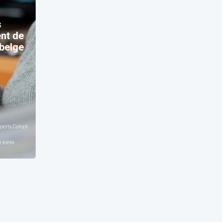
s
nt de
belge
iété Royale
Experts Comptables Et comptables OECCBB SR
e
6
min