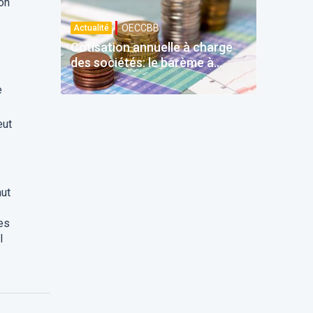
on
OECCBB
Actualité
Cotisation annuelle à charge
des sociétés: le barème à
quatre tranches prévu dès
e
2026
eut
aut
les
l