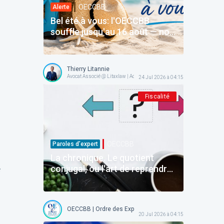
OECCBB
Alerte
Bel été à vous: l'OECCBB
souffle jusqu'au 16 août — nos
services en ligne restent avec
vous
Thierry Litannie
Avocat Associé @ Litaxlaw | Administrateur @ OECCBB
24 Jul 2026 à 04:15
Fiscalité
OECCBB
Paroles d’expert
La chronique. Le quotient
conjugal, ou l'art de reprendre
avant d'avoir donné
OECCBB | Ordre des Experts-comptables et Comptables b
20 Jul 2026 à 04:15