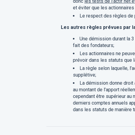
donc
les tests de l’actif net 
et éviter que les actionnaires
Le respect des règles de p
Les autres règles prévues par la 
Une démission durant la 3 
fait des fondateurs;
Les actionnaires ne peuve
prévoir dans les statuts que 
La règle selon laquelle, l
supplétive;
La démission donne droit au
au montant de l’apport réell
cependant être supérieur au mo
derniers comptes annuels appr
dans les statuts de manière t