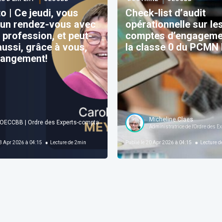
to | Ce jeudi, vous
Check-list d’audit
 un rendez-vous avec
opérationnelle sur le
 profession, et peut-
comptes d’engageme
aussi, grâce à vous,
la classe 0 du PCMN 
hangement!
Micheline Claes
OECCBB | Ordre des Experts-comptables et Comptables brevetés de Belgique Soc
tholique de Louvain
Administratrice de l'Ordre des 
 Apr 2026 à 04:15
Lecture de
2
min
Publié le
20 Apr 2026 à 04:15
Lecture d