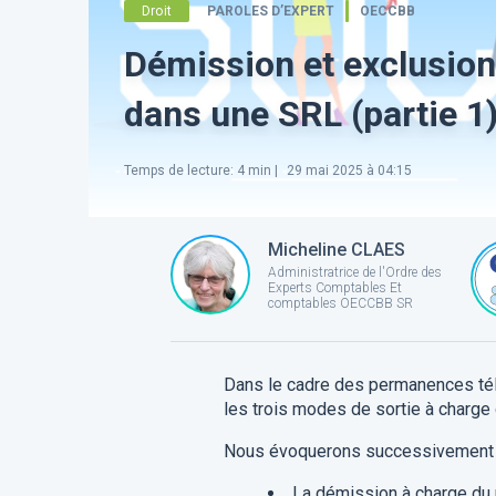
Droit
PAROLES D’EXPERT
OECCBB
Démission et exclusion
dans une SRL (partie 1)
Temps de lecture
:
4
min |
29 mai 2025 à 04:15
Micheline CLAES
Administratrice de l'Ordre des
Experts Comptables Et
comptables OECCBB SR
Dans le cadre des permanences tél
les trois modes de sortie à charge
Nous évoquerons successivement l
La démission à charge du p