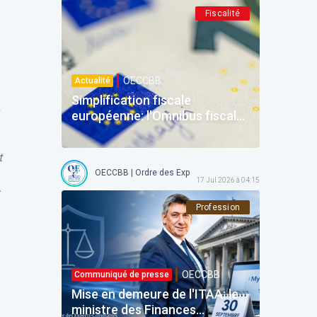
Fiscalité
OECCBB
Actualité
Simplification fiscale
européenne: l'Omnibus fiscal
et la refonte de la DAC du 24
juin 2026
t
OECCBB | Ordre des Experts-comptables et Comptables b
17 Jul 2026 à 04:15
Profession
OECCBB
Communiqué de presse
Mise en demeure de l'ITAA: le
ministre des Finances