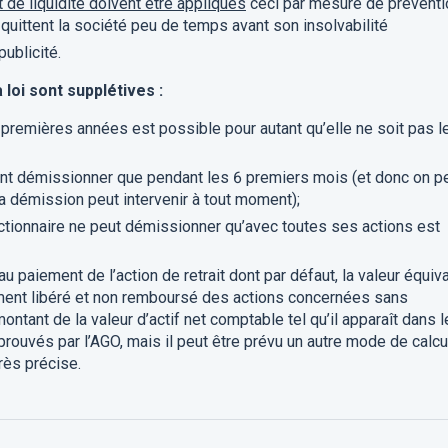
et de liquidité doivent être appliqués
ceci par mesure de préventi
 quittent la société peu de temps avant son insolvabilité
ublicité.
loi sont supplétives :
premières années est possible pour autant qu’elle ne soit pas l
nt démissionner que pendant les 6 premiers mois (et donc on p
la démission peut intervenir à tout moment);
’actionnaire ne peut démissionner qu’avec toutes ses actions est
 paiement de l’action de retrait dont par défaut, la valeur équiv
ement libéré et non remboursé des actions concernées sans
ntant de la valeur d’actif net comptable tel qu’il apparaît dans 
ouvés par l’AGO, mais il peut être prévu un autre mode de calcu
rès précise.