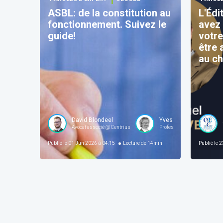
ASBL: de la constitution au
L'Édi
fonctionnement. Suivez le
avez
guide!
votre
être 
au c
David Blondeel
Yves De Cordt
Avocat associé @ Centrius
Professeur à l'Université ca
Publié le
01 Jun 2026 à 04:15
Lecture de
14
min
Publié le
23