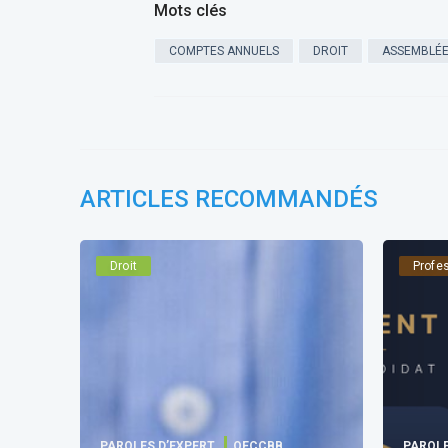
Mots clés
COMPTES ANNUELS
DROIT
ASSEMBLÉE
ARTICLES RECOMMANDÉS
Droit
Profe
PAROLES D’EXPERT
OECCBB
PAROLE