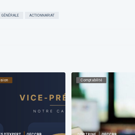
 GÉNÉRALE
ACTIONNARIAT
ssion
Comptabilité
S D’EXPERT
OECCBB
DOCTRINE
OECCBB