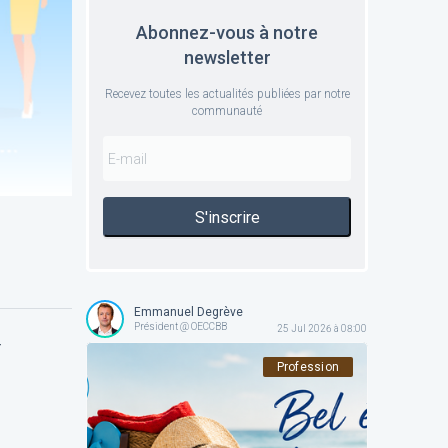
Abonnez-vous à notre
newsletter
Recevez toutes les actualités publiées par notre
communauté
S'inscrire
Emmanuel Degrève
Président @ OECCBB
25 Jul 2026 à 08:00
r
Profession