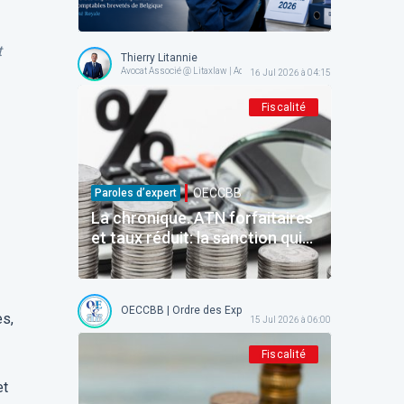
reconnaît la responsabilité de
l'État — place à l'exécution!
t
Thierry Litannie
Avocat Associé @ Litaxlaw | Administrateur @ OECCBB
16 Jul 2026 à 04:15
Fiscalité
OECCBB
Paroles d’expert
La chronique. ATN forfaitaires
et taux réduit: la sanction qui
ne frappe que ceux qui étaient
en règle.
OECCBB | Ordre des Experts-comptables et Comptables b
es,
15 Jul 2026 à 06:00
Fiscalité
et