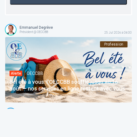
Emmanuel Degrève
Président @ OECCBB
25 Jul 2026 à 08:00
Profession
OECCBB
Alerte
Bel été à vous: l'OECCBB souffle jusqu'au 16
août — nos services en ligne restent avec vous
Thierry Litannie
Avocat Associé @ Litaxlaw | Administrateur @ OECCBB
24 Jul 2026 à 04:15
Fiscalité