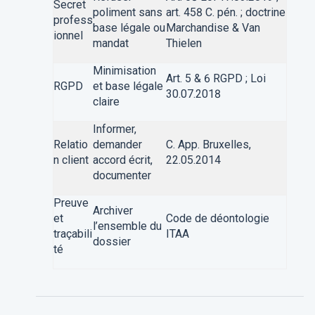
Secret
poliment sans
art. 458 C. pén. ; doctrine
profess
base légale ou
Marchandise & Van
ionnel
mandat
Thielen
Minimisation
Art. 5 & 6 RGPD ; Loi
RGPD
et base légale
30.07.2018
claire
Informer,
Relatio
demander
C. App. Bruxelles,
n client
accord écrit,
22.05.2014
documenter
Preuve
Archiver
et
Code de déontologie
l’ensemble du
traçabili
ITAA
dossier
té