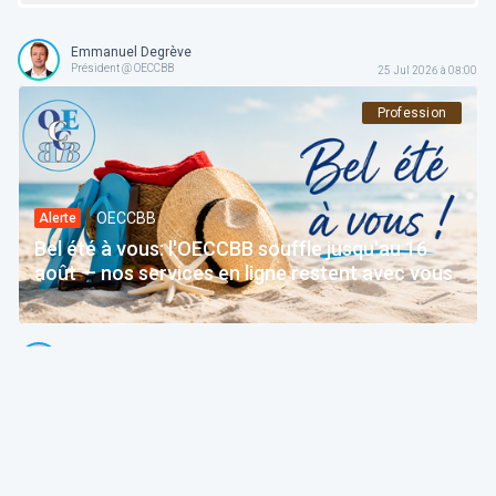
Emmanuel Degrève
Président @ OECCBB
25 Jul 2026 à 08:00
Profession
OECCBB
Alerte
Bel été à vous: l'OECCBB souffle jusqu'au 16
août — nos services en ligne restent avec vous
Thierry Litannie
Avocat Associé @ Litaxlaw | Administrateur @ OECCBB
24 Jul 2026 à 04:15
Fiscalité