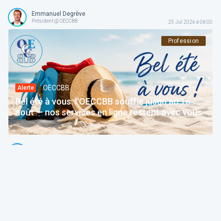
Emmanuel Degrève
Président @ OECCBB
25 Jul 2026 à 08:00
Profession
OECCBB
Alerte
Bel été à vous: l'OECCBB souffle jusqu'au 16
août — nos services en ligne restent avec vous
Thierry Litannie
Avocat Associé @ Litaxlaw | Administrateur @ OECCBB
24 Jul 2026 à 04:15
Fiscalité