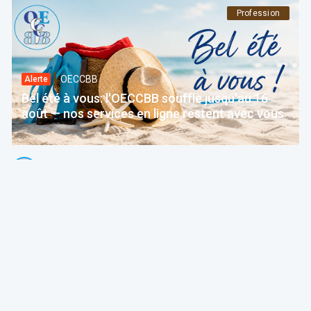
Profession
OECCBB
Alerte
Bel été à vous: l'OECCBB souffle jusqu'au 16
août — nos services en ligne restent avec vous
Thierry Litannie
Avocat Associé @ Litaxlaw | Administrateur @ OECCBB
24 Jul 2026 à 04:15
Fiscalité
OECCBB
Paroles d’expert
La chronique. Le quotient conjugal, ou l'art de
reprendre avant d'avoir donné