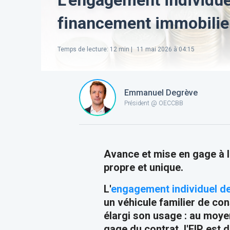
financement immobilie
Temps de lecture
:
12
min |
11 mai 2026 à 04:15
Emmanuel Degrève
Président @ OECCBB
Avance et mise en gage à l'
propre et unique.
L'
engagement individuel d
un véhicule familier de con
élargi son usage : au moye
gage du contrat, l'EIP est