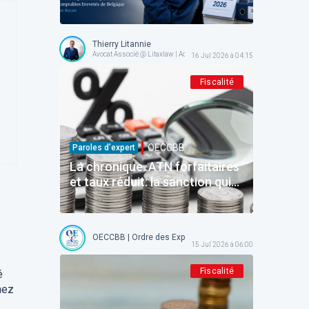
reconnaît la responsabilité de
l'État — place à l'exécution!
Thierry Litannie
Avocat Associé @ Litaxlaw | Administrateur @ OECCBB
16 Jul 2026 à 04:15
Fiscalité
OECCBB
Paroles d’expert
La chronique. ATN forfaitaires
et taux réduit: la sanction qui
ne frappe que ceux qui étaient
en règle.
OECCBB | Ordre des Experts-comptables et Comptables b
15 Jul 2026 à 06:00
Fiscalité
é
hez