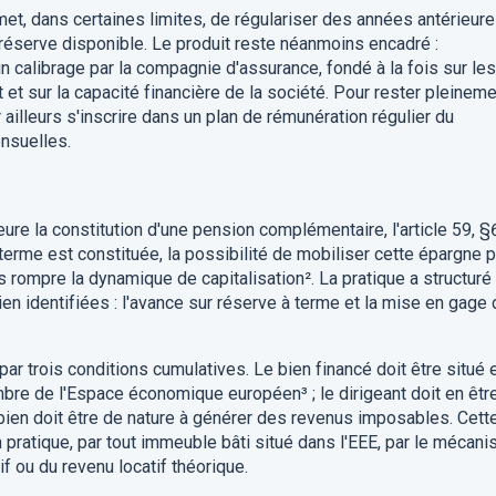
t, dans certaines limites, de régulariser des années antérieur
a réserve disponible. Le produit reste néanmoins encadré :
 calibrage par la compagnie d'assurance, fondé à la fois sur les
et sur la capacité financière de la société. Pour rester pleinem
ailleurs s'inscrire dans un plan de rémunération régulier du
ensuelles.
eure la constitution d'une pension complémentaire, l'article 59, §
terme est constituée, la possibilité de mobiliser cette épargne 
s rompre la dynamique de capitalisation². La pratique a structuré
n identifiées : l'avance sur réserve à terme et la mise en gage 
par trois conditions cumulatives. Le bien financé doit être situé 
bre de l'Espace économique européen³ ; le dirigeant doit en êtr
e bien doit être de nature à générer des revenus imposables. Cett
en pratique, par tout immeuble bâti situé dans l'EEE, par le mécan
if ou du revenu locatif théorique.