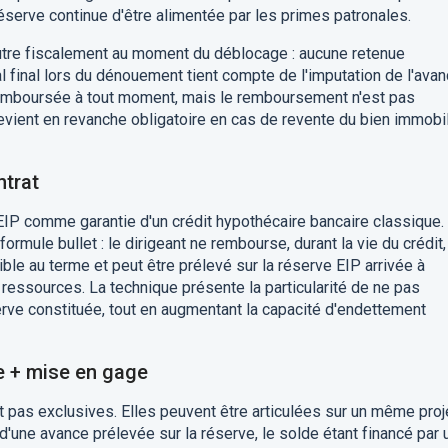
 réserve continue d'être alimentée par les primes patronales.
utre fiscalement au moment du déblocage : aucune retenue
ital final lors du dénouement tient compte de l'imputation de l'ava
 remboursée à tout moment, mais le remboursement n'est pas
 devient en revanche obligatoire en cas de revente du bien immobil
ntrat
 EIP comme garantie d'un crédit hypothécaire bancaire classique.
ormule bullet : le dirigeant ne rembourse, durant la vie du crédit,
gible au terme et peut être prélevé sur la réserve EIP arrivée à
ressources. La technique présente la particularité de ne pas
e constituée, tout en augmentant la capacité d'endettement
e + mise en gage
 pas exclusives. Elles peuvent être articulées sur un même proje
d'une avance prélevée sur la réserve, le solde étant financé par 