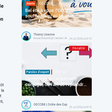
OECCBB
Alerte
le
Bel été à vous: l'OECCBB
souffle jusqu'au 16 août — nos
en
services en ligne restent avec
vous
Thierry Litannie
Avocat Associé @ Litaxlaw | Administrateur @ OECCBB
24 Jul 2026 à 04:15
Fiscalité
OECCBB
Paroles d’expert
La chronique. Le quotient
conjugal, ou l'art de reprendre
pôt
avant d'avoir donné
 la
t
t,
OECCBB | Ordre des Experts-comptables et Comptables b
20 Jul 2026 à 04:15