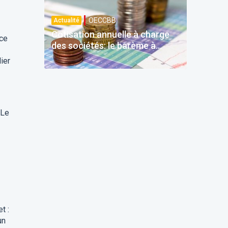
OECCBB
Actualité
Cotisation annuelle à charge
nce
des sociétés: le barème à
quatre tranches prévu dès
ier
2026
 Le
t :
un