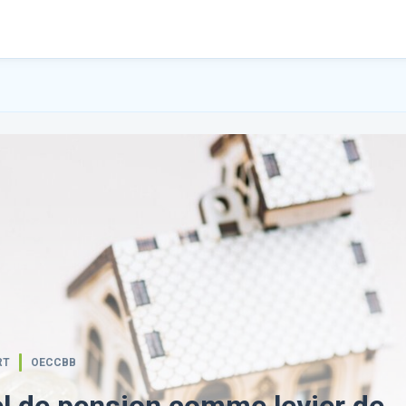
RT
OECCBB
l de pension comme levier de