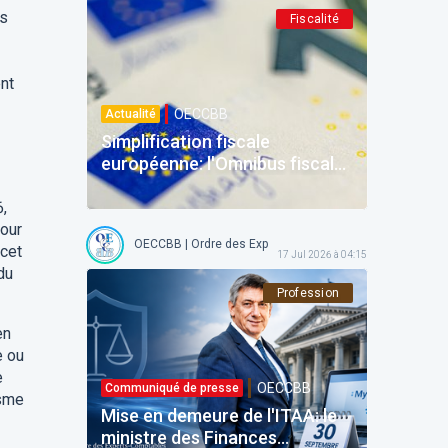
es
Fiscalité
ent
OECCBB
Actualité
Simplification fiscale
européenne: l'Omnibus fiscal
et la refonte de la DAC du 24
juin 2026
6,
pour
OECCBB | Ordre des Experts-comptables et Comptables b
 cet
17 Jul 2026 à 04:15
du
Profession
en
e ou
e
OECCBB
Communiqué de presse
isme
Mise en demeure de l'ITAA: le
ministre des Finances