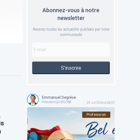
Abonnez-vous à notre
newsletter
Recevez toutes les actualités publiées par notre
communauté
S'inscrire
Emmanuel Degrève
Président @ OECCBB
25 Jul 2026 à 08:00
,
Profession
is
n