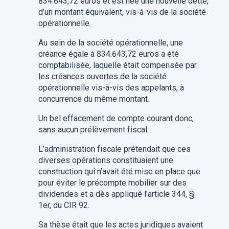
834.643,72 euros et est née une nouvelle dette,
d’un montant équivalent, vis-à-vis de la société
opérationnelle.
Au sein de la société opérationnelle, une
créance égale à 834.643,72 euros a été
comptabilisée, laquelle était compensée par
les créances ouvertes de la société
opérationnelle vis-à-vis des appelants, à
concurrence d
u même
montant
.
Un bel effacement de compte courant donc,
sans aucun prélèvement fiscal.
L’administration fiscale prétend
ait
que ces
diverses opérations constitu
ai
ent une
construction qui n’a
vait
été mise en place que
pour éviter l
e précompte mobilier
sur des
dividendes et a
dès
appliqué l’article 344, §
1er,
du
CIR 92.
Sa thèse était
que les actes juridiques avaient