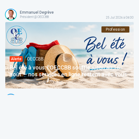
Emmanuel Degrève
Président @ OECCBB
25 Jul 2026 à 08:00
Profession
OECCBB
Alerte
Bel été à vous: l'OECCBB souffle jusqu'au 16
août — nos services en ligne restent avec vous
Thierry Litannie
Avocat Associé @ Litaxlaw | Administrateur @ OECCBB
24 Jul 2026 à 04:15
Fiscalité