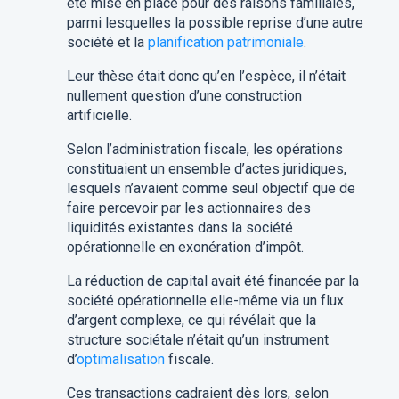
été mise en place pour des raisons familiales,
parmi lesquelles la possible reprise d’une autre
société et la
planification patrimoniale
.
Leur thèse était donc qu’en l’espèce, i
l n’
était
nullement question d’une construction
artificielle.
Selon l’administration fiscale, les opérations
constitu
ai
ent un ensemble d’actes juridiques
,
lesquels n’
avaient comme seul objectif que de
faire
percevoir par les actionnaires des
liquidités existantes dans la société
opérationnelle en exonération d’impôt.
La réduction de capital a
vait
été financée par la
société opérationnelle elle-même via un flux
d’argent complexe, ce qui rév
élait
que la
structure sociétale n’était qu’un instrument
d’
optimalisation
fiscale.
Ces transactions cadr
ai
ent
dès lors, selon