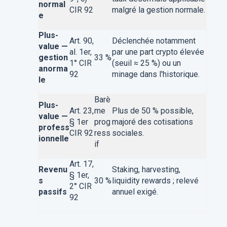
normal
CIR 92
malgré la gestion normale.
e
Plus-
Art. 90,
Déclenchée notamment
value —
al. 1er,
par une part crypto élevée
gestion
33 %
1° CIR
(seuil ≈ 25 %) ou un
anorma
92
minage dans l'historique.
le
Barè
Plus-
Art. 23,
me
Plus de 50 % possible,
value —
§ 1er
prog
majoré des cotisations
profess
CIR 92
ress
sociales.
ionnelle
if
Art. 17,
Revenu
Staking, harvesting,
§ 1er,
s
30 %
liquidity rewards ; relevé
2° CIR
passifs
annuel exigé.
92