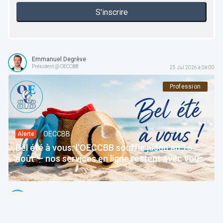
S'inscrire
Emmanuel Degrève
Président @ OECCBB
25 Jul 2026 à 08:00
Profession
OECCBB
Alerte
Bel été à vous: l'OECCBB souffle jusqu'au 16
août — nos services en ligne restent avec vous
Thierry Litannie
Avocat Associé @ Litaxlaw | Administrateur @ OECCBB
24 Jul 2026 à 04:15