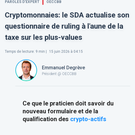
PAROLES D’EXPERT
OECCBB
Cryptomonnaies: le SDA actualise son
questionnaire de ruling à l'aune de la
taxe sur les plus-values
Temps de lecture
:
9
min |
15 juin 2026 à 04:15
Emmanuel Degrève
Président @ OECCBB
Ce que le praticien doit savoir du
nouveau formulaire et de la
qualification des
crypto-actifs