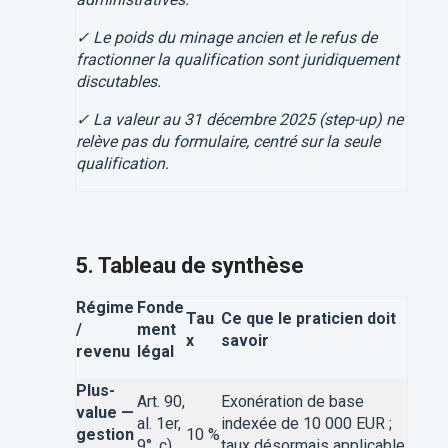
✓ Le poids du minage ancien et le refus de
fractionner la qualification sont juridiquement
discutables.
✓ La valeur au 31 décembre 2025 (step-up) ne
relève pas du formulaire, centré sur la seule
qualification.
5. Tableau de synthèse
Régime
Fonde
Tau
Ce que le praticien doit
/
ment
x
savoir
revenu
légal
Plus-
Art. 90,
Exonération de base
value —
al. 1er,
indexée de 10 000 EUR ;
gestion
10 %
9°, c)
taux désormais applicable