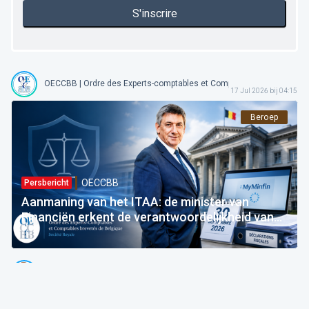
S'inscrire
OECCBB | Ordre des Experts-comptables et Comptables Brevetés de 
17 Jul 2026 bij 04:15
Beroep
OECCBB
Persbericht
Aanmaning van het ITAA: de minister van
Financiën erkent de verantwoordelijkheid van
de Staat — vooruit naar de uitvoering!
Emmanuel Degrève
Voorzitter @ OECCBB
03 Jul 2026 bij 05:15
Apps, Cloud & Digital