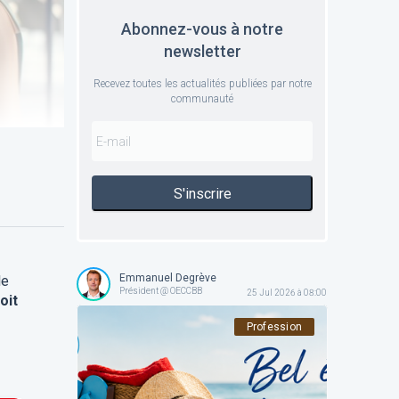
Abonnez-vous à notre
newsletter
Recevez toutes les actualités publiées par notre
communauté
S'inscrire
Emmanuel Degrève
le
Président @ OECCBB
25 Jul 2026 à 08:00
oit
Profession