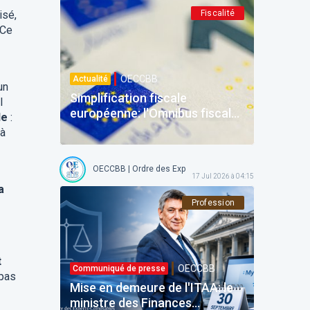
isé,
Fiscalité
 Ce
OECCBB
Actualité
un
Simplification fiscale
l
européenne: l'Omnibus fiscal
le
:
et la refonte de la DAC du 24
jà
juin 2026
OECCBB | Ordre des Experts-comptables et Comptables b
17 Jul 2026 à 04:15
a
Profession
t
OECCBB
Communiqué de presse
 pas
Mise en demeure de l'ITAA: le
ministre des Finances