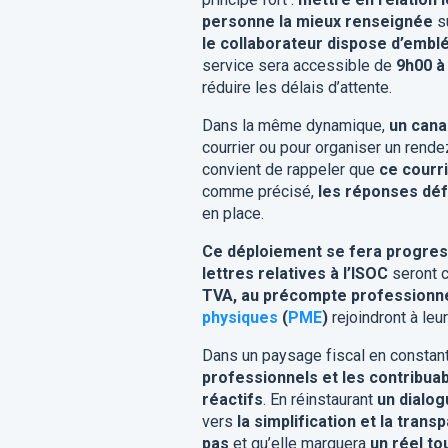
personne la mieux renseignée
s
le collaborateur dispose d’emblé
service sera accessible de
9h00 à
réduire les délais d’attente.
Dans la même dynamique,
un cana
courrier ou pour organiser un rend
convient de rappeler que
ce courr
comme précisé,
les réponses déf
en place.
Ce déploiement se fera progre
lettres relatives à l’ISOC
seront c
TVA, au précompte professionnel
physiques
(
PME
)
rejoindront à leur
Dans un paysage fiscal en constante
professionnels et les contribua
réactifs
. En réinstaurant
un dialog
vers
la simplification et la tran
pas
et qu’elle marquera
un réel to