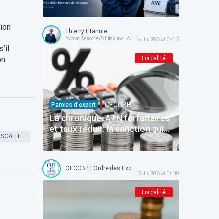
reconnaît la responsabilité de
l'État — place à l'exécution!
tion
Thierry Litannie
Avocat Associé @ Litaxlaw | Administrateur @ OECCBB
16 Jul 2026 à 04:15
s’il
on
Fiscalité
OECCBB
Paroles d’expert
La chronique. ATN forfaitaires
et taux réduit: la sanction qui
ISCALITÉ
ne frappe que ceux qui étaient
en règle.
OECCBB | Ordre des Experts-comptables et Comptables b
15 Jul 2026 à 06:00
Fiscalité