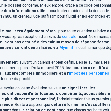
ur le dossier concerné. Mieux encore, grâce à ce code personnal
e des informations utiles
pour traiter rapidement la demande.
 17h00
, un créneau jugé suffisant pour fluidifier les échanges et
l e-mail sera également rétabli
pour toute question relative à 
ez-vous après réception d’un avis de
contrôle
fiscal. Néanmoins, i
iel n’est pas destiné à devenir un moyen de réponse formel
initives seront centralisées via
Myminfin
, outil numérique dé
ssivement
, suivant un calendrier bien défini. Dès le 18 mars,
les
oncernées, puis, dès la mi-avril 2025,
les courriers relatifs à l
, aux précomptes immobiliers et à l’
impôt des personnes
 tour ce dispositif.
 évolution, cette évolution se veut
un signal fort
:
les
bles ont besoin d’interlocuteurs compétents, accessibles e
ue plus direct et personnalisé
, l’administration fait un premier
sparence
. Reste à espérer que
cette réforme ne s’essoufflera
urnant
dans
la relation de confiance
que chacun souhaite voir