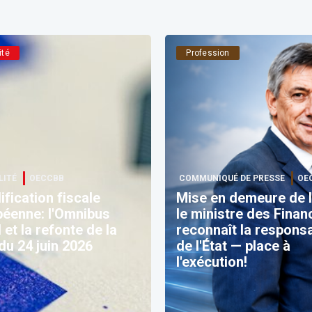
ité
Profession
LITÉ
OECCBB
COMMUNIQUÉ DE PRESSE
OE
ification fiscale
Mise en demeure de l
éenne: l'Omnibus
le ministre des Finan
l et la refonte de la
reconnaît la responsa
u 24 juin 2026
de l'État — place à
l'exécution!