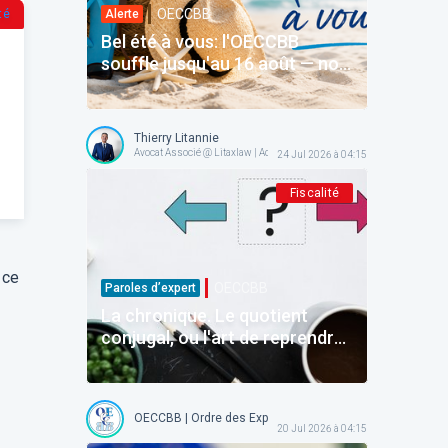
OECCBB
té
Alerte
Bel été à vous: l'OECCBB
souffle jusqu'au 16 août — nos
services en ligne restent avec
vous
Thierry Litannie
Avocat Associé @ Litaxlaw | Administrateur @ OECCBB
24 Jul 2026 à 04:15
Fiscalité
 ce
OECCBB
Paroles d’expert
La chronique. Le quotient
conjugal, ou l'art de reprendre
avant d'avoir donné
OECCBB | Ordre des Experts-comptables et Comptables b
20 Jul 2026 à 04:15