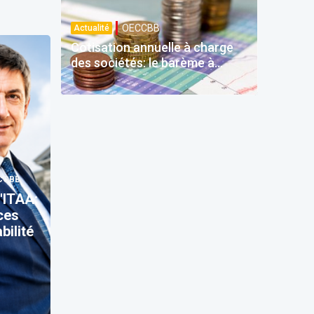
OECCBB
Actualité
Cotisation annuelle à charge
des sociétés: le barème à
quatre tranches prévu dès
2026
CCBB
'ITAA:
ces
bilité