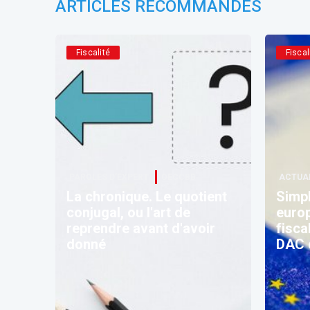
ARTICLES RECOMMANDÉS
Fiscalité
Fiscal
PAROLES D’EXPERT
OECCBB
ACTUA
La chronique. Le quotient
Simpl
conjugal, ou l'art de
europ
reprendre avant d'avoir
fisca
donné
DAC d