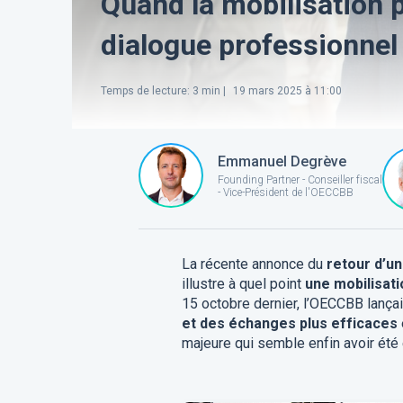
Quand la mobilisation p
dialogue professionnel 
Temps de lecture
:
3
min |
19 mars 2025 à 11:00
Emmanuel Degrève
Founding Partner - Conseiller fiscal
- Vice-Président de l'OECCBB
La récente annonce du
retour d’un
illustre à quel point
une mobilisati
15 octobre dernier, l’OECCBB lançai
et des échanges plus efficaces
majeure qui semble enfin avoir été