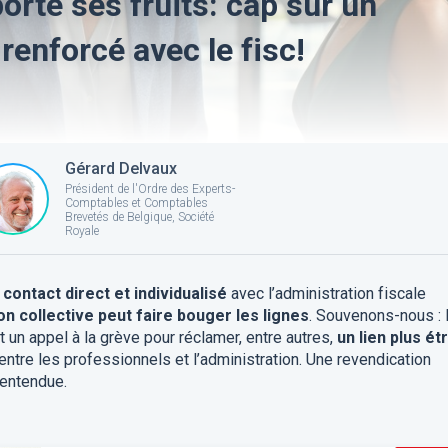
orte ses fruits: cap sur un
renforcé avec le fisc!
Gérard Delvaux
Président de l'Ordre des Experts-
Comptables et Comptables
Brevetés de Belgique, Société
Royale
 contact direct et individualisé
avec l’administration fiscale
on collective peut faire bouger les lignes
. Souvenons-nous : 
t un appel à la grève pour réclamer, entre autres,
un lien plus étr
entre les professionnels et l’administration. Une revendication
 entendue.