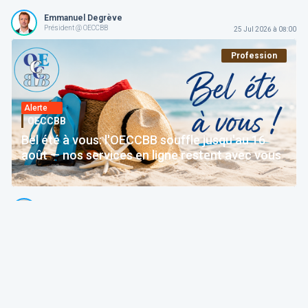
Emmanuel Degrève
Président @ OECCBB
25 Jul 2026 à 08:00
Profession
Alerte
OECCBB
Bel été à vous: l'OECCBB souffle jusqu'au 16
août — nos services en ligne restent avec vous
Thierry Litannie
Avocat Associé @ Litaxlaw | Administrateur @ OECCBB
24 Jul 2026 à 04:15
Fiscalité
Paroles d’expert