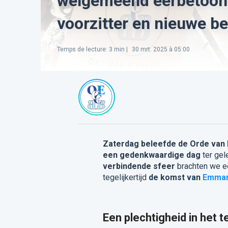
welgemeend eerbetoon 
voorzitter en nieuwe 
Temps de lecture
:
3
min |
30 mrt. 2025 à 05:00
Zaterdag beleefde de Orde van 
een gedenkwaardige dag
ter gel
verbindende sfeer
brachten we 
tegelijkertijd
de komst van
Emman
Een plechtigheid in het 