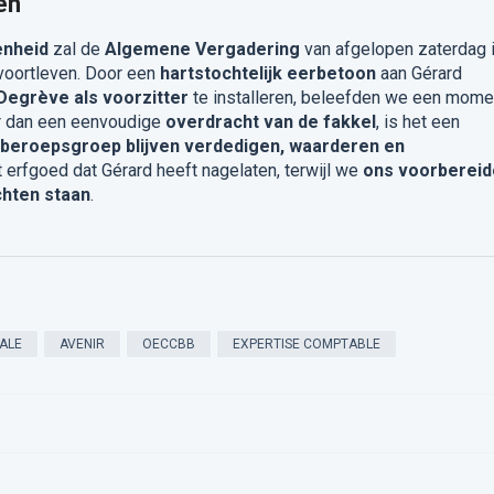
en
enheid
zal de
Algemene Vergadering
van afgelopen zaterdag 
voortleven. Door een
hartstochtelijk eerbetoon
aan Gérard
egrève als voorzitter
te installeren, beleefden we een mome
r dan een eenvoudige
overdracht van de fakkel
, is het een
beroepsgroep blijven verdedigen, waarderen en
t erfgoed dat Gérard heeft nagelaten, terwijl we
ons voorbereid
chten staan
.
ALE
AVENIR
OECCBB
EXPERTISE COMPTABLE