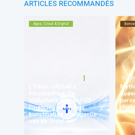
ARTICLES RECOMMANDÉS
Apps, Cloud & Digital
Beroe
DE EXPERT AAN HET WOORD
OECCBB
DE EXP
L'Edito. nACnAI x
Mytho
FisconetPlus: de
soeve
bibliotheek van de FOD
beroe
Financiën integreert
digit
kunstmatige intelligentie
van de Orde!