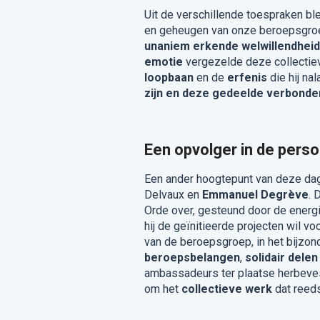
Uit de verschillende toespraken bl
en geheugen van onze beroepsgroe
unaniem erkende welwillendheid
emotie
vergezelde deze collectiev
loopbaan
en de
erfenis
die hij na
zijn en deze gedeelde verbonden
Een opvolger in de per
Een ander hoogtepunt van deze d
Delvaux en
Emmanuel Degrève
. 
Orde over, gesteund door de energie
hij de geïnitieerde projecten wil v
van de beroepsgroep, in het bijzo
beroepsbelangen
,
solidair delen
ambassadeurs ter plaatse herbeve
om het
collectieve werk
dat reeds