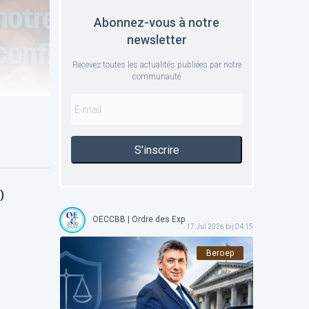
Abonnez-vous à notre
newsletter
Recevez toutes les actualités publiées par notre
communauté
S'inscrire
)
OECCBB | Ordre des Experts-comptables et Comptables 
17 Jul 2026 bij 04:15
Beroep