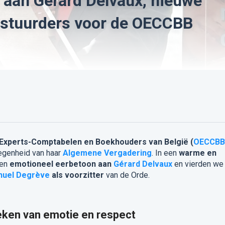
aan Gérard Delvaux, nieuwe
bestuurders voor de OECCBB
Experts-Comptabelen en Boekhouders van België (
OECCBB
egenheid van haar
Algemene Vergadering
. In een
warme en
een
emotioneel eerbetoon aan
Gérard Delvaux
en vierden we
uel Degrève
als voorzitter
van de Orde.
teken van emotie en respect