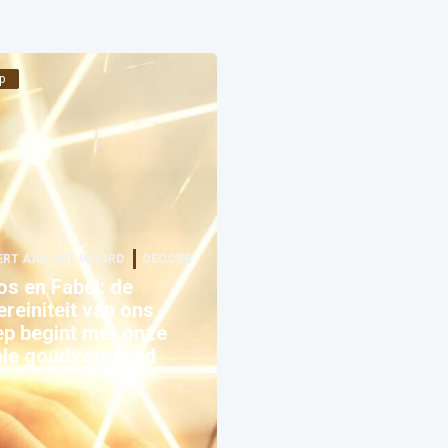
p
ERT AAN HET WOORD
OECCBB
s en Fabel: de
reiniteit van ons
p begint met onze
ale goudvoorraad