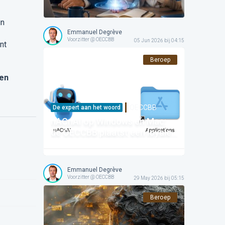
stopt met confronteren om te
inspireren. En wij?
in
Emmanuel Degrève
Voorzitter @ OECCBB
05 Jun 2026 bij 04:15
nt
Beroep
en
OECCBB
De expert aan het woord
nACnAI op Windows en Mac:
de OECCBB plaatst een loyale
robot in elk kantoor!
Emmanuel Degrève
Voorzitter @ OECCBB
29 May 2026 bij 05:15
Beroep