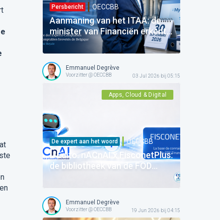
OECCBB
Persbericht
rt
Aanmaning van het ITAA: de
minister van Financiën erkent
re
de verantwoordelijkheid van de
Staat — vooruit naar de
e
uitvoering!
Emmanuel Degrève
Voorzitter @ OECCBB
03 Jul 2026 bij 05:15
Apps, Cloud & Digital
OECCBB
De expert aan het woord
at
L'Edito. nACnAI x FisconetPlus:
ste
de bibliotheek van de FOD
Financiën integreert
en
kunstmatige intelligentie van
 en
de Orde!
Emmanuel Degrève
Voorzitter @ OECCBB
19 Jun 2026 bij 04:15