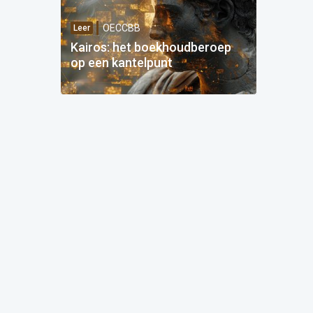
OECCBB
Leer
Kairos: het boekhoudberoep
op een kantelpunt