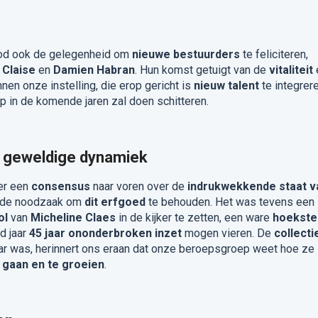
d ook de gelegenheid om
nieuwe bestuurders
te feliciteren,
 Claise
en
Damien Habran
. Hun komst getuigt van de
vitaliteit
nen onze instelling, die erop gericht is
nieuw talent
te integrer
in de komende jaren zal doen schitteren.
 geweldige dynamiek
er een
consensus
naar voren over de
indrukwekkende staat v
r de noodzaak om
dit erfgoed
te behouden. Het was tevens een
ol
van
Micheline Claes
in de kijker te zetten, een ware
hoekste
d jaar
45 jaar ononderbroken inzet
mogen vieren. De
collecti
aar was, herinnert ons eraan dat onze beroepsgroep weet hoe ze
gaan en te groeien
.