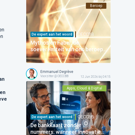
Beroep
en
OECCBB
De expert aan het woord
en
Mythos en Fabel: de
soevereiniteit van ons beroep
begint met onze digitale
goudvoorraad
Emmanuel Degrève
Voorzitter @ OECCBB
12 Jun 2026 bij 04:15
an
Apps, Cloud & Digital
en
eve
OECCBB
De expert aan het woord
De bankkaart zonder
nummers: wanneer innovatie