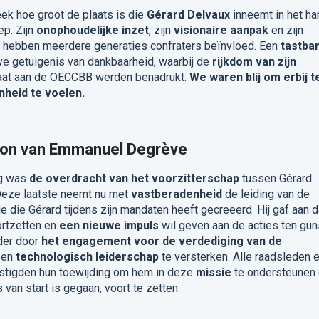
eek hoe groot de plaats is die
Gérard Delvaux
inneemt in het ha
p. Zijn
onophoudelijke inzet
, zijn
visionaire aanpak
en zijn
hebben meerdere generaties confraters beïnvloed. Een
tastba
e getuigenis van dankbaarheid, waarbij de
rijkdom van zijn
laat aan de OECCBB werden benadrukt.
We waren blij om erbij t
heid te voelen.
soon van Emmanuel Degrève
ag was
de overdracht van het voorzitterschap
tussen Gérard
Deze laatste neemt nu met
vastberadenheid
de leiding van de
 die Gérard tijdens zijn mandaten heeft gecreëerd. Hij gaf aan d
oortzetten en
een nieuwe impuls
wil geven aan de acties ten gun
nder door
het engagement voor de verdediging van de
en
technologisch leiderschap
te versterken. Alle raadsleden 
stigden hun toewijding om hem in deze
missie
te ondersteunen
 van start is gegaan, voort te zetten.