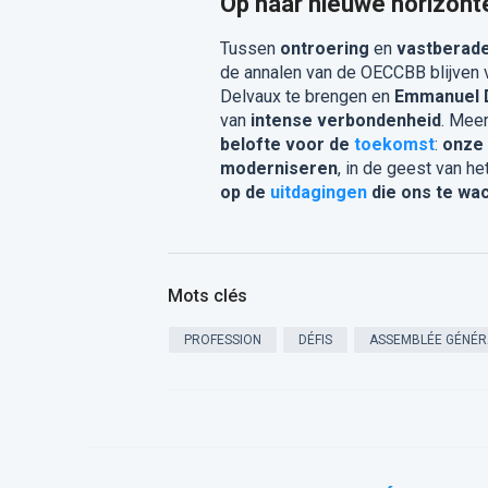
Op naar nieuwe horizont
Tussen
ontroering
en
vastberad
de annalen van de OECCBB blijven 
Delvaux te brengen en
Emmanuel D
van
intense verbondenheid
. Mee
belofte voor de
toekomst
:
onze 
moderniseren
, in de geest van he
op de
uitdagingen
die ons te wa
Mots clés
PROFESSION
DÉFIS
ASSEMBLÉE GÉNÉR