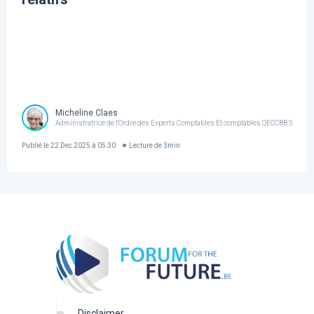
Micheline Claes
Administratrice de l'Ordre des Experts Comptables Et comptables OECCBB SR
Publié le
22 Dec 2025 à 05:30
Lecture de
3
min
disclaimer