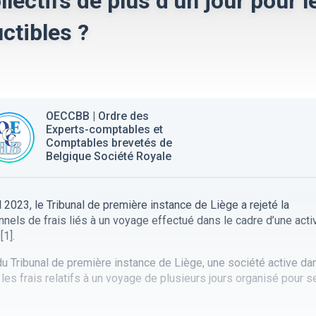
lectifs de plus d’un jour pour l
ctibles ?
OECCBB | Ordre des
Experts-comptables et
Comptables brevetés de
Belgique Société Royale
 2023, le Tribunal de première instance de Liège a rejeté la
nnels de frais liés à un voyage effectué dans le cadre d’une acti
[
1]
.
du Tribunal de première instance de Liège, une société active da
 les frais relatifs à un voyage de plusieurs jours organisé pour s