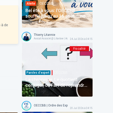
OECCBB
Alerte
Bel été à vous: l'OECCBB
souffle jusqu'au 16 août — nos
services en ligne restent avec
 à de
vous
Thierry Litannie
Avocat Associé @ Litaxlaw | Administrateur @ OECCBB
24 Jul 2026 à 04:15
Fiscalité
OECCBB
Paroles d’expert
La chronique. Le quotient
conjugal, ou l'art de reprendre
avant d'avoir donné
OECCBB | Ordre des Experts-comptables et Comptables b
20 Jul 2026 à 04:15