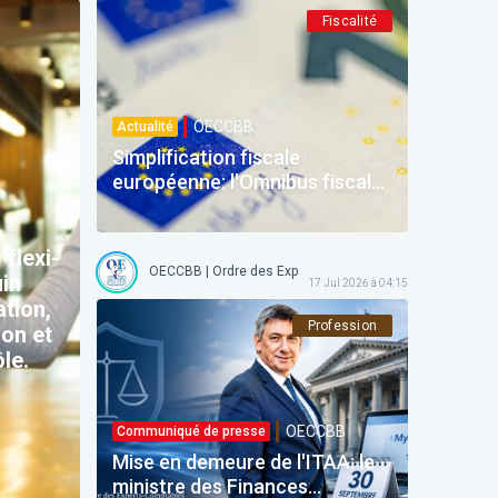
Fiscalité
OECCBB
Actualité
Simplification fiscale
européenne: l'Omnibus fiscal
et la refonte de la DAC du 24
juin 2026
 flexi-
OECCBB | Ordre des Experts-comptables et Comptables b
uin
17 Jul 2026 à 04:15
tion,
Profession
ion et
le.
OECCBB
Communiqué de presse
Mise en demeure de l'ITAA: le
ministre des Finances