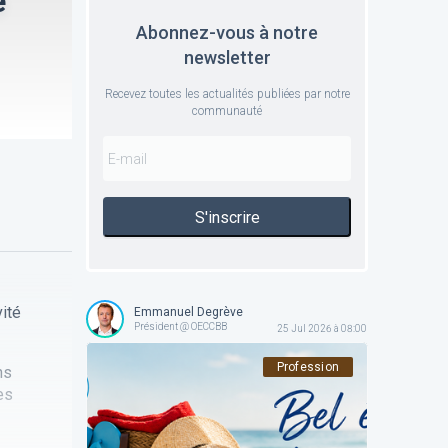
e
Abonnez-vous à notre
newsletter
Recevez toutes les actualités publiées par notre
communauté
S'inscrire
vité
Emmanuel Degrève
Président @ OECCBB
25 Jul 2026 à 08:00
Profession
ns
es