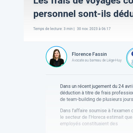
Les frais de voyages col
personnel sont-ils dédu
Temps de lecture
:
3
min |
30 nov. 2023 à 06:17
Florence Fassin
Avocate au barreau de Liège-Huy
Dans un récent jugement du 24 avril
déduction à titre de frais professio
de team-building de plusieurs jours
Dans l’affaire soumise à l’examen 
le secteur de l’Horeca estimait que
employés constituaient des