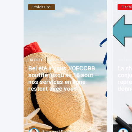
Profession
Fiscal
ALERTE
OECCBB
PAROLE
Bel été à vous: l'OECCBB
La ch
souffle jusqu'au 16 août —
conju
nos services en ligne
repre
restent avec vous
donn
Emmanuel Degrève