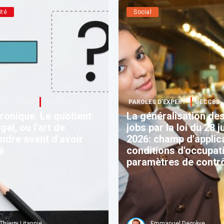
ité
Social
S D’EXPERT
OECCBB
PAROLES D’EXPERT
OECCBB
ronique. Le quotient
La généralisation des
gal, ou l'art de
jobs par la loi du 28 j
ndre avant d'avoir
2026: champ d'applica
é
conditions d'occupat
paramètres de contrô
Thierry Litannie
Emmanuel Degrève