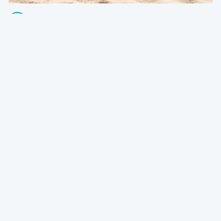
Thierry Litannie
Avocat Associé @ Litaxlaw | Administrateur @ OECCBB
24 Jul 2026 à 04:15
Fiscalité
OECCBB
Paroles d’expert
La chronique. Le quotient conjugal, ou l'art de
reprendre avant d'avoir donné
OECCBB | Ordre des Experts-comptables et Comptables brevetés de B
20 Jul 2026 à 04:15
Fiscalité