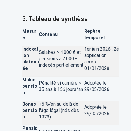
5. Tableau de synthèse
Mesur
Repère
Contenu
e
temporel
Indexat
1er juin 2026 ; 2e
Salaires > 4.000 € et
ion
application
pensions > 2.000 €
plafonn
après
indexés partiellement
ée
01/01/2028
Malus
Pénalité si carrière <
Adoptée le
pensio
35 ans à 156 jours/an
29/05/2026
n
Bonus
+5 %/an au-delà de
Adoptée le
pensio
l'âge légal (nés dès
29/05/2026
n
1973)
Pensio