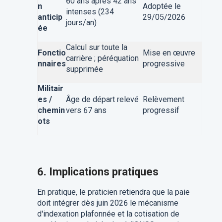
60 ans après 42 ans
n
Adoptée le
intenses (234
anticip
29/05/2026
jours/an)
ée
Calcul sur toute la
Fonctio
Mise en œuvre
carrière ; péréquation
nnaires
progressive
supprimée
Militair
es /
Âge de départ relevé
Relèvement
chemin
vers 67 ans
progressif
ots
6. Implications pratiques
En pratique, le praticien retiendra que la paie
doit intégrer dès juin 2026 le mécanisme
d'indexation plafonnée et la cotisation de