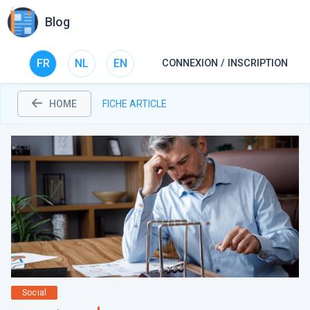
Blog
FR
NL
EN
CONNEXION / INSCRIPTION
HOME
FICHE ARTICLE
Social