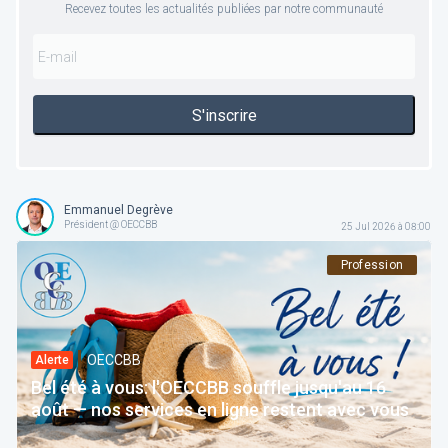
Recevez toutes les actualités publiées par notre communauté
S'inscrire
Emmanuel Degrève
Président @ OECCBB
25 Jul 2026 à 08:00
Profession
OECCBB
Alerte
Bel été à vous: l'OECCBB souffle jusqu'au 16
août — nos services en ligne restent avec vous